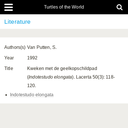
Turtles of the World
Literature
Authors(s)
Van Putten, S.
Year
1992
Title
Kweken met de geelkopschildpad
(
Indotestudo elongata
). Lacerta 50(3): 118-
120.
Indotestudo elongata