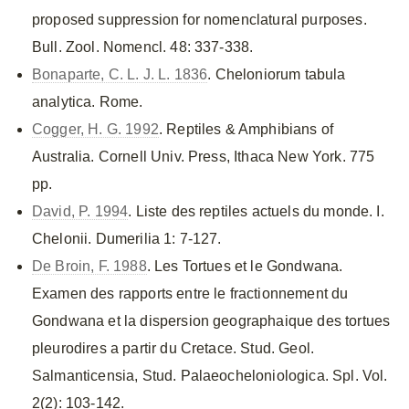
proposed suppression for nomenclatural purposes.
Bull. Zool. Nomencl. 48: 337-338.
Bonaparte, C. L. J. L. 1836
. Cheloniorum tabula
analytica. Rome.
Cogger, H. G. 1992
. Reptiles & Amphibians of
Australia. Cornell Univ. Press, Ithaca New York. 775
pp.
David, P. 1994
. Liste des reptiles actuels du monde. I.
Chelonii. Dumerilia 1: 7-127.
De Broin, F. 1988
. Les Tortues et le Gondwana.
Examen des rapports entre le fractionnement du
Gondwana et la dispersion geographaique des tortues
pleurodires a partir du Cretace. Stud. Geol.
Salmanticensia, Stud. Palaeocheloniologica. Spl. Vol.
2(2): 103-142.