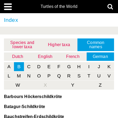
Turtles of the World
Index
Species and
Common
Higher taxa
lower taxa
names
Dutch
English
French
German
A
B
C
D
E
F
G
H
I
J
K
L
M
N
O
P
Q
R
S
T
U
V
W
X
Y
Z
Barbours Höckerschildkröte
Batagur-Schildkröte
Bauchstreifen-Erdschildkröte