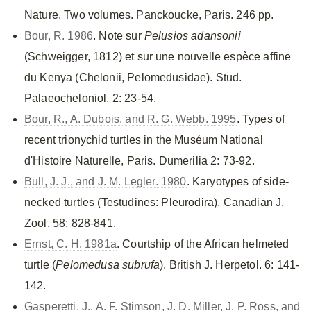
Nature. Two volumes. Panckoucke, Paris. 246 pp.
Bour, R. 1986
. Note sur
Pelusios
adansonii
(Schweigger, 1812) et sur une nouvelle espèce affine
du Kenya (Chelonii, Pelomedusidae). Stud.
Palaeocheloniol. 2: 23-54.
Bour, R., A. Dubois, and R. G. Webb. 1995
. Types of
recent trionychid turtles in the Muséum National
d'Histoire Naturelle, Paris. Dumerilia 2: 73-92.
Bull, J. J., and J. M. Legler. 1980
. Karyotypes of side-
necked turtles (Testudines: Pleurodira). Canadian J.
Zool. 58: 828-841.
Ernst, C. H. 1981a
. Courtship of the African helmeted
turtle (
Pelomedusa
subrufa
). British J. Herpetol. 6: 141-
142.
Gasperetti, J., A. F. Stimson, J. D. Miller, J. P. Ross, and