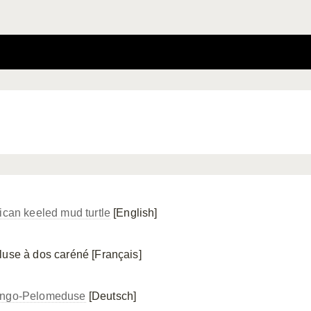
rican keeled mud turtle
[English]
luse à dos caréné [Français]
ngo-Pelomeduse
[Deutsch]