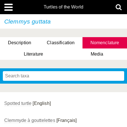
Turtles of the World
Clemmys guttata
Description
Classification
Nomenclature
Literature
Media
Spotted turtle
[English]
Clemmyde à gouttelettes
[Français]