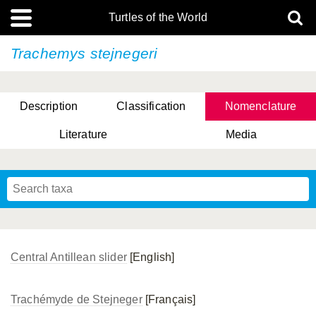
Turtles of the World
Trachemys stejnegeri
Description
Classification
Nomenclature
Literature
Media
Central Antillean slider
[English]
Trachémyde de Stejneger
[Français]