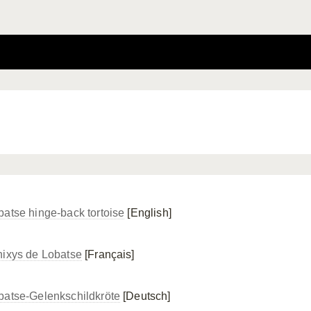
batse hinge-back tortoise
[English]
nixys de Lobatse
[Français]
batse-Gelenkschildkröte
[Deutsch]