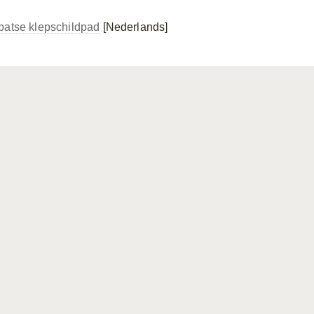
batse klepschildpad
[Nederlands]