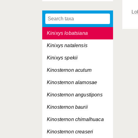
Kinixys erosa
Lo
Kinixys homeana
Kinixys lobatsiana
Kinixys natalensis
Kinixys spekii
Kinosternon acutum
Kinosternon alamosae
Kinosternon angustipons
Kinosternon baurii
Kinosternon chimalhuaca
Kinosternon creaseri