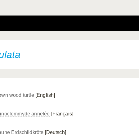
ulata
own wood turtle
[English]
inoclemmyde annelée
[Français]
aune Erdschildkröte
[Deutsch]